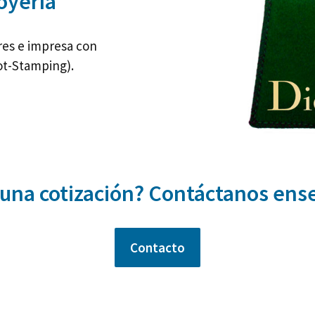
oyería
res e impresa con
ot-Stamping).
una cotización? Contáctanos ens
Contacto