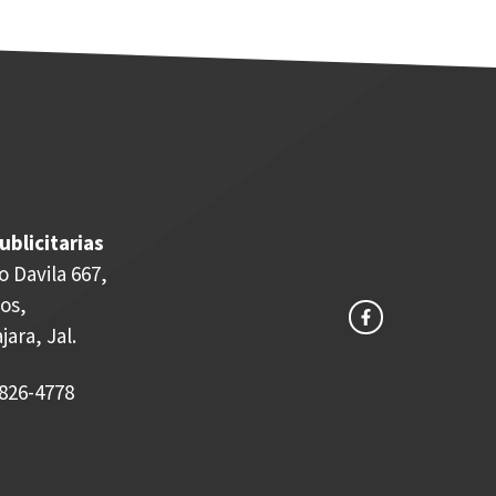
ublicitarias
o Davila 667,
os,
ara, Jal.
826-4778