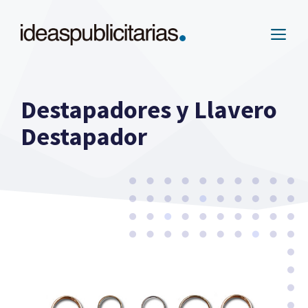
Saltar
al
ME
contenido
Destapadores y Llavero
Destapador